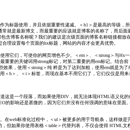
在WEB中作为标题使用，并且依据重要性递减。＜h1＞是最高的等
常就是最新博文，而最重要的应该就是博客的名称了，而后面最
签都包含博客名称呢？我们的建议是次级页面的博客名称链接都放在
合理设置每个页面的hx标题，网站的内容才会更具优势。
适当使用它们，可使你的网页增色不少。＜em＞、＜strong＞与H
以将最重要的关键词用strong标记，对第二重要的用em标记。结
效果，使用＜strong＞纯 粹是为了达到加粗，使用em就是为
使用＜b＞、＜i＞标签，而现在基本不用它们了，它们仅仅是用来
这是一个段落，而如果使用DIV，就无法体现HTML语义化的
SEO的影响还是甚微的，因为它们并没有任何强调的意味在里面
用。在web标准化过程中，＜ul＞被更多的用于导航条，这样做是
，但如果你使用表格＜table＞代替列表，不仅会使得 HTML