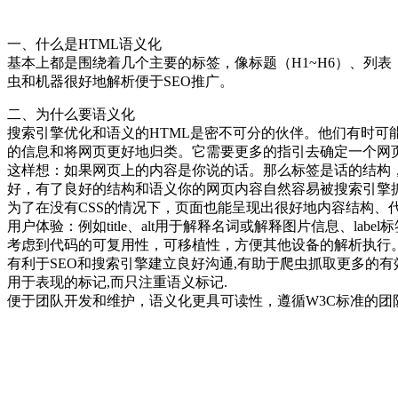
一、什么是HTML语义化
基本上都是围绕着几个主要的标签，像标题（H1~H6）、列表（
虫和机器很好地解析便于SEO推广。
二、为什么要语义化
搜索引擎优化和语义的HTML是密不可分的伙伴。他们有时
的信息和将网页更好地归类。它需要更多的指引去确定一个网页
这样想：如果网页上的内容是你说的话。那么标签是话的结构
好，有了良好的结构和语义你的网页内容自然容易被搜索引擎
为了在没有CSS的情况下，页面也能呈现出很好地内容结构、
用户体验：例如title、alt用于解释名词或解释图片信息、labe
考虑到代码的可复用性，可移植性，方便其他设备的解析执行
有利于SEO和搜索引擎建立良好沟通,有助于爬虫抓取更多的
用于表现的标记,而只注重语义标记.
便于团队开发和维护，语义化更具可读性，遵循W3C标准的团