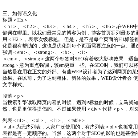
三、如何语义化
标题＜Hx＞
＜h1＞、＜h2＞、＜h3＞、＜h4＞、＜h5＞、＜h6＞,
键词在哪里。以我们最常见的博客为例，博客首页罗列最多的通
用＜H2＞，表示次级标题。 但是，是不是每个页面的H1标
化是很有帮助的，这也是优化到每个页面需要注意的一点。通过
强调＜em＞、＜strong＞、＜b＞、＜i＞
＜em＞、＜strong＞这两个标签对SEO有着较大影响效果，
strong＞意为重点强调，较em更重一些。在SEO时，我们可
当然是在用在正文的外部。有些WEB设计者为了达到网页的某些
效果。在以前，为了达到粗体、斜体的效果，WEB设计者会 
文字样式。
段落＜p＞
当搜索引擎读取网页内容的时候，遇到P标签的时候，立马就知道
然，也是更值得提倡的。不过如果使用＜div＞代替＜p＞，对
列表＜ul＞、＜ol＞、＜li＞、＜table＞
＜ul＞为无序列表，大家广泛使用的，有序列表＜ol＞也挺常
表都是有一定顺序的。当然，这两个对于SEO的影响也是甚微的