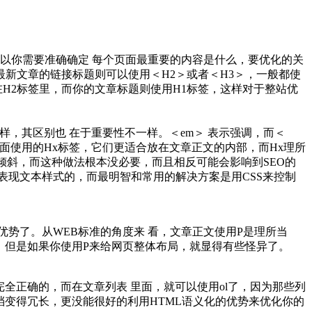
级，所以你需要准确确定 每个页面最重要的内容是什么，要优化的关
新文章的链接标题则可以使用＜H2＞或者＜H3＞，一般都使
H2标签里，而你的文章标题则使用H1标签，这样对于整站优
x一样，其区别也 在于重要性不一样。＜em＞ 表示强调，而＜
合前 面使用的Hx标签，它们更适合放在文章正文的内部，而Hx理所
了倾斜，而这种做法根本没必要，而且相反可能会影响到SEO的
表现文本样式的，而最明智和常用的解决方案是用CSS来控制
优势了。从WEB标准的角度来 看，文章正文使用P是理所当
。 但是如果你使用P来给网页整体布局，就显得有些怪异了。
完全正确的，而在文章列表 里面，就可以使用ol了，因为那些列
文档变得冗长，更没能很好的利用HTML语义化的优势来优化你的